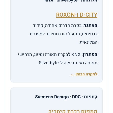
מלונאות · KNX · Silverbyte
D-CITY ו-ROXON
האתגר:
בקרת חדרים אחידה, קידוד
כרטיסים, תפעול שבת וחיבור למערכת
המלונאית.
הפתרון:
KNX לבקרת תאורה ומיזוג, תרחישי
תפוסה ואינטגרציה ל-Silverbyte.
למקרה הבוחן ←
קמפוס · Siemens Desigo · DDC
קמפוס רכבת קיסריה