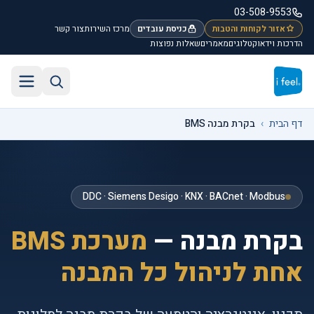
לג לתוכן הראשי
03-508-9553
אזור לקוחות והטבות
כניסת עובדים
מרכז השירות
צור קשר
הדרכות וידאו
קטלוגים
מאמרים
שאלות נפוצות
חיפוש באתר
תפריט
דף הבית
›
בקרת מבנה BMS
DDC · Siemens Desigo · KNX · BACnet · Modbus
בקרת מבנה —
מערכת BMS
אחת לניהול כל המבנה