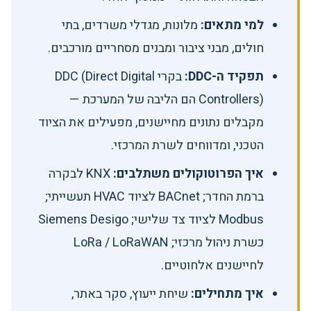
למי מתאים:
מלונות, מגדלי משרדים, בתי
חולים, מבני ציבור ומבנים מסחריים מורכבים.
תפקיד ה-DDC:
בקרי DDC (Direct Digital
Controllers) הם הליבה של המערכת —
מקבלים נתונים מחיישנים, מפעילים את הציוד
הטכני, ומדווחים לשרת המרכזי.
איך הפרוטוקולים משתלבים:
KNX לבקרה
ברמת החדר; BACnet לציוד HVAC תעשייתי;
Modbus לציוד צד שלישי; Siemens Desigo
כשרת ניהול מרכזי; LoRa / LoRaWAN
לחיישנים אלחוטיים.
איך מתחילים:
שיחת ייעוץ, סקר באתר,