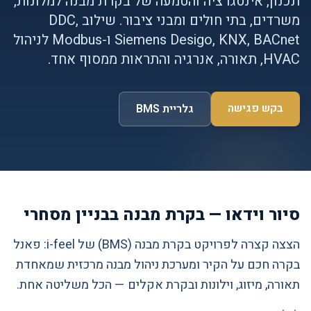
תכנון, אינטגרציה והטמעה של בקרת מבנה למלונות,
משרדים, בתי חולים ומבני ציבור. שילוב DDC,
Siemens Desigo, KNX, BACnet ו-Modbus לניהול
HVAC, תאורה, אנרגיה והתראות ממסוף אחד.
בקש פגישה
גלריית BMS
סיור וידאו — בקרת מבנה בבניין מסחרי
הצצה קצרה לפרויקט בקרת מבנה (BMS) של i-feel: פאנל
בקרה חכם על הקיר ומערכת ניהול מבנה מרכזית שמאחדת
תאורה, מיזוג, וילונות ובקרת אקלים — הכל משליטה אחת.