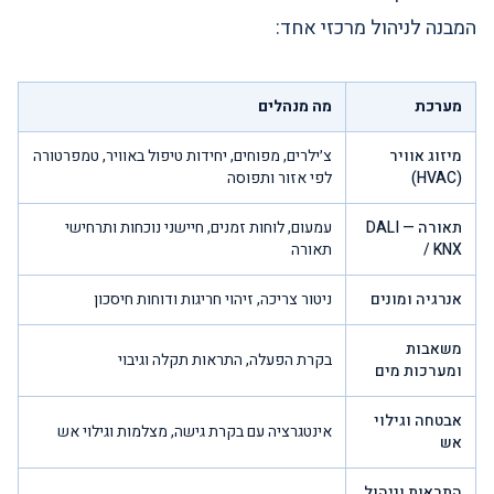
המבנה לניהול מרכזי אחד:
מערכת
מה מנהלים
מיזוג אוויר
צ׳ילרים, מפוחים, יחידות טיפול באוויר, טמפרטורה
(HVAC)
לפי אזור ותפוסה
תאורה — DALI
עמעום, לוחות זמנים, חיישני נוכחות ותרחישי
/ KNX
תאורה
אנרגיה ומונים
ניטור צריכה, זיהוי חריגות ודוחות חיסכון
משאבות
בקרת הפעלה, התראות תקלה וגיבוי
ומערכות מים
אבטחה וגילוי
אינטגרציה עם בקרת גישה, מצלמות וגילוי אש
אש
התראות וניהול