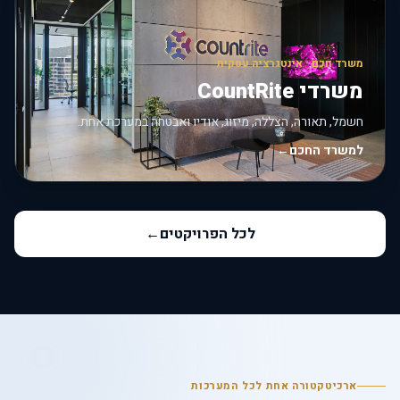
משרד חכם · אינטגרציה עסקית
משרדי CountRite
חשמל, תאורה, הצללה, מיזוג, אודיו ואבטחה במערכת אחת.
למשרד החכם
←
לכל הפרויקטים
←
ארכיטקטורה אחת לכל המערכות