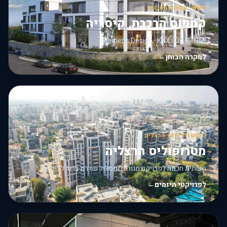
BMS · קמפוס תחבורה
קמפוס הרכבת, קיסריה
Siemens Desigo · KNX · DALI · HMI
למקרה הבוחן
←
יזמים ודיירים · הרצליה
מטרופוליס הרצליה
תשתית חכמה לפרויקט מגורים ומסלול שדרוג ברור לדיירים.
לפרויקטי היזמים
←