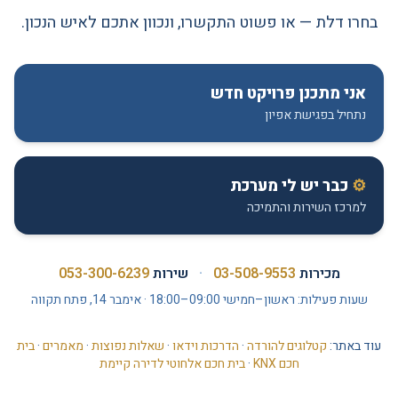
בחרו דלת — או פשוט התקשרו, ונכוון אתכם לאיש הנכון.
אני מתכנן פרויקט חדש
נתחיל בפגישת אפיון
⚙
כבר יש לי מערכת
למרכז השירות והתמיכה
מכירות
03-508-9553
·
שירות
053-300-6239
שעות פעילות: ראשון–חמישי 09:00–18:00 · אימבר 14, פתח תקווה
עוד באתר:
קטלוגים להורדה
·
הדרכות וידאו
·
שאלות נפוצות
·
מאמרים
·
בית
חכם KNX
·
בית חכם אלחוטי לדירה קיימת