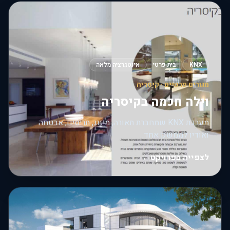
KNX
בית פרטי
אינטגרציה מלאה
מגורים פרטיים · קיסריה
וילה חכמה בקיסריה
מערכת KNX שמחברת תאורה, מיזוג, תריסים, אבטחה
ואודיו לממשק אחד.
לצפייה בפרויקט
←