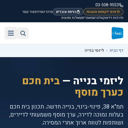
לג לתוכן הראשי
03-508-9553
אזור לקוחות והטבות
כניסת עובדים
מרכז השירות
צור קשר
הדרכות וידאו
קטלוגים
מאמרים
שאלות נפוצות
חיפוש באתר
תפריט
דף הבית
›
ליזמי בנייה
ליזמי בנייה —
בית חכם
כערך מוסף
תמ"א 38, פינוי-בינוי, בנייה חדשה. תכנון בית חכם
בעלות נמוכה לדירה, ערך מוסף משמעותי לדיירים,
ושותפות לטווח ארוך אחרי המסירה.