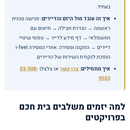
בעתיד.
איך זה עובד מול היזם והדיירים:
פגישה טכנית
ראשונה → הגדרת חבילה → תיאום עם
החשמלאי → דף מידע לדייר → טפסי שינויי
דיירים → התקנה ומסירה. אחרי המסירה i-feel
הופכת לנקודת השירות של הדיירים.
איך מתחילים:
צרו קשר
או צלצלו
03-508-
.
9553
למה יזמים משלבים בית חכם
בפרויקטים