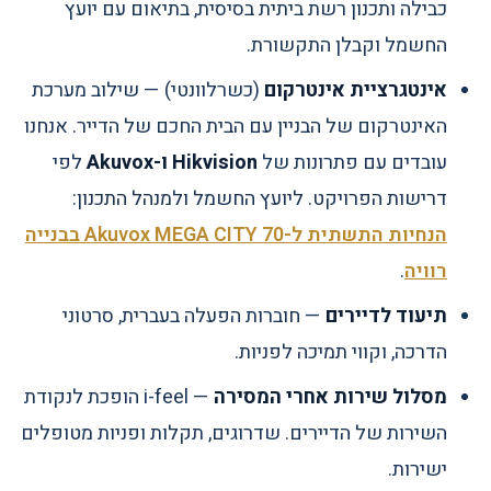
כבילה ותכנון רשת ביתית בסיסית, בתיאום עם יועץ
החשמל וקבלן התקשורת.
אינטגרציית אינטרקום
(כשרלוונטי) — שילוב מערכת
האינטרקום של הבניין עם הבית החכם של הדייר. אנחנו
עובדים עם פתרונות של
Hikvision ו-Akuvox
לפי
דרישות הפרויקט. ליועץ החשמל ולמנהל התכנון:
הנחיות התשתית ל-Akuvox MEGA CITY 70 בבנייה
רוויה
.
תיעוד לדיירים
— חוברות הפעלה בעברית, סרטוני
הדרכה, וקווי תמיכה לפניות.
מסלול שירות אחרי המסירה
— i-feel הופכת לנקודת
השירות של הדיירים. שדרוגים, תקלות ופניות מטופלים
ישירות.