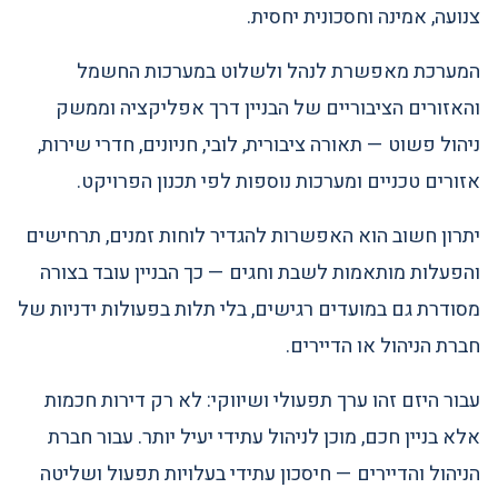
צנועה, אמינה וחסכונית יחסית.
המערכת מאפשרת לנהל ולשלוט במערכות החשמל
והאזורים הציבוריים של הבניין דרך אפליקציה וממשק
ניהול פשוט — תאורה ציבורית, לובי, חניונים, חדרי שירות,
אזורים טכניים ומערכות נוספות לפי תכנון הפרויקט.
יתרון חשוב הוא האפשרות להגדיר לוחות זמנים, תרחישים
והפעלות מותאמות לשבת וחגים — כך הבניין עובד בצורה
מסודרת גם במועדים רגישים, בלי תלות בפעולות ידניות של
חברת הניהול או הדיירים.
עבור היזם זהו ערך תפעולי ושיווקי: לא רק דירות חכמות
אלא בניין חכם, מוכן לניהול עתידי יעיל יותר. עבור חברת
הניהול והדיירים — חיסכון עתידי בעלויות תפעול ושליטה