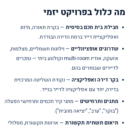
מה כלול בפרויקט יזמי
חבילת בית חכם בסיסית
— בקרת תאורה, מיזוג
ואפליקציית דייר ברמת הדירה הבודדת.
שדרוגים אופציונליים
— וילונות חשמליים, מצלמות,
אזעקה, אודיו multi-room וקולנוע ביתי — נמכרים
לדיירים שבוחרים בהם.
בקר דירה ואפליקציה
— נקודת השליטה המרכזית
בדירה, יחד עם אפליקציה לדייר בנייד.
מתגים ותרחישים
— מתגי קיר חכמים ותרחישי הפעלה
("בוקר", "ערב", "יציאה מהבית").
תיאום תשתית תקשורת
— ארונות תקשורת, מסלולי