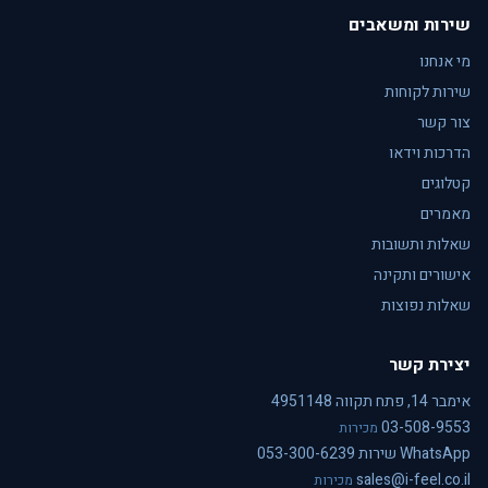
שירות ומשאבים
מי אנחנו
שירות לקוחות
צור קשר
הדרכות וידאו
קטלוגים
מאמרים
שאלות ותשובות
אישורים ותקינה
שאלות נפוצות
יצירת קשר
אימבר 14, פתח תקווה 4951148
03-508-9553
מכירות
WhatsApp שירות 053-300-6239
sales@i-feel.co.il
מכירות