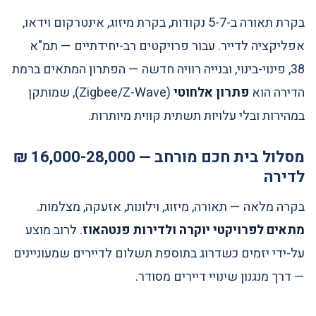
בקרת תאורה ב-5-7 נקודות, בקרת מיזוג, אינטרקום וידאו,
אפליקציה לדייר. עבור פרויקטים רב-יחידתיים — תמ"א
38, פינוי-בינוי, ובנייה רוויה חדשה — הפתרון המתאים ברמת
הדירה הוא
פתרון אלחוטי
(Zigbee/Z-Wave), שמותקן
במהירות ובלי עלויות תשתית קווית מיותרות.
מסלול בית חכם מורחב — 16,000-28,000 ₪
לדירה
בקרה מלאה — תאורה, מיזוג, וילונות, אזעקה, מצלמות.
מתאים לפרויקטי יוקרה ולדירות פנטהאוז
. לרוב מוצע
על-ידי יזמים כשדרוג בתוספת תשלום לדיירים שמעוניינים
— דרך מנגנון שינויי דיירים מסודר.