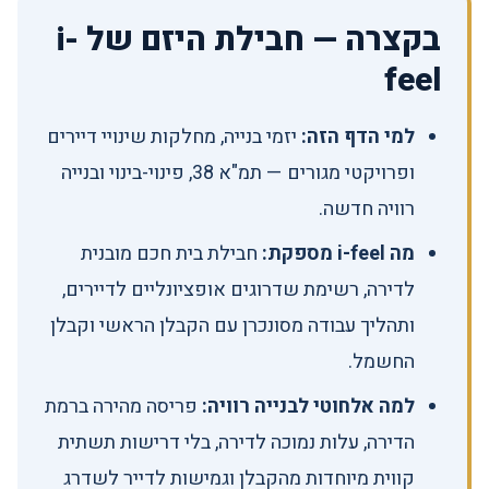
בקצרה — חבילת היזם של i-
feel
למי הדף הזה:
יזמי בנייה, מחלקות שינויי דיירים
ופרויקטי מגורים — תמ"א 38, פינוי-בינוי ובנייה
רוויה חדשה.
מה i-feel מספקת:
חבילת בית חכם מובנית
לדירה, רשימת שדרוגים אופציונליים לדיירים,
ותהליך עבודה מסונכרן עם הקבלן הראשי וקבלן
החשמל.
למה אלחוטי לבנייה רוויה:
פריסה מהירה ברמת
הדירה, עלות נמוכה לדירה, בלי דרישות תשתית
קווית מיוחדות מהקבלן וגמישות לדייר לשדרג