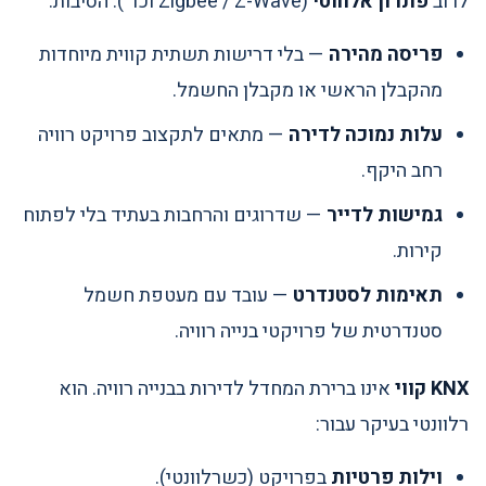
לרוב
פתרון אלחוטי
(Zigbee / Z-Wave וכד'). הסיבות:
פריסה מהירה
— בלי דרישות תשתית קווית מיוחדות
מהקבלן הראשי או מקבלן החשמל.
עלות נמוכה לדירה
— מתאים לתקצוב פרויקט רוויה
רחב היקף.
גמישות לדייר
— שדרוגים והרחבות בעתיד בלי לפתוח
קירות.
תאימות לסטנדרט
— עובד עם מעטפת חשמל
סטנדרטית של פרויקטי בנייה רוויה.
KNX קווי
אינו ברירת המחדל לדירות בבנייה רוויה. הוא
רלוונטי בעיקר עבור:
וילות פרטיות
בפרויקט (כשרלוונטי).