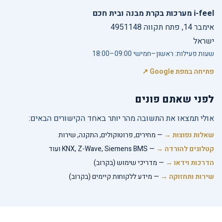
i-feel מערכות בקרת מבנה ובית חכם
אימבר 14, פתח תקווה 4951148
ישראל
שעות פעילות: ראשון–חמישי 09:00–18:00
פתיחה במפת Google ↗
לפני שאתם פונים
אולי תמצאו את התשובה מהר יותר באחד הקישורים הבאים:
שאלות נפוצות →
— מחירים, פרוטוקולים, התקנה, שירות
קטלוגים להורדה →
— KNX, Z-Wave, Siemens BMS ועוד
הדרכות וידאו →
— מדריכי שימוש (בקרוב)
שירות ותחזוקה →
— מידע ללקוחות קיימים (בקרוב)