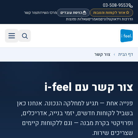
לג לתוכן הראשי
03-508-9553
אזור לקוחות והטבות
כניסת עובדים
מרכז השירות
צור קשר
הדרכות וידאו
קטלוגים
מאמרים
שאלות נפוצות
חיפוש באתר
תפריט
דף הבית
›
צור קשר
צור קשר עם i-feel
פנייה אחת — תגיע למחלקה הנכונה. אנחנו כאן
בשביל לקוחות חדשים, יזמי בנייה, אדריכלים,
ופרויקטי בקרת מבנה — וגם ללקוחות קיימים
שצריכים שירות.