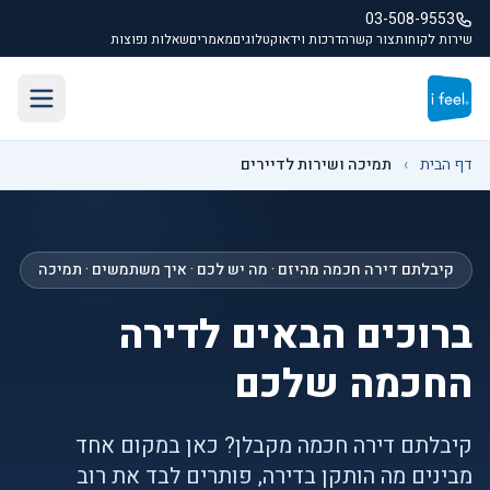
לג לתוכן הראשי
03-508-9553
שירות לקוחות
צור קשר
הדרכות וידאו
קטלוגים
מאמרים
שאלות נפוצות
תפריט
דף הבית
›
תמיכה ושירות לדיירים
קיבלתם דירה חכמה מהיזם · מה יש לכם · איך משתמשים · תמיכה
ברוכים הבאים לדירה
החכמה שלכם
קיבלתם דירה חכמה מקבלן? כאן במקום אחד
מבינים מה הותקן בדירה, פותרים לבד את רוב