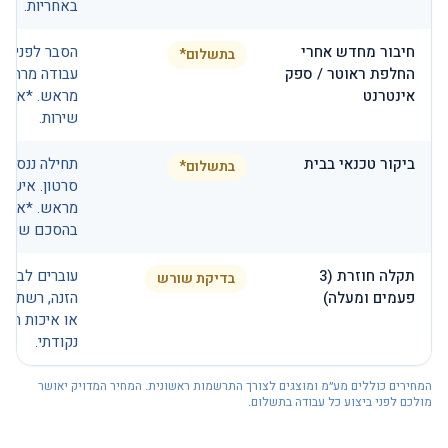
באחריות.
חיבור מחדש אחרי
הסבר לפני הה
בתשלום*
החלפת ראוטר / ספק
עבודה מרחוק 
אינטרנט
מראש. *אלא 
שירות.
ביקור טכנאי בבית
תחילה ננסה פ
בתשלום*
סרטון. אישור
מראש. *אלא 
בהסכם שירות
תקלה חוזרת (3
עוברים לבדיק
בדיקת שורש
פעמים ומעלה)
או איכות התק
נקודתי.
המחירים כוללים מע״מ ומוצגים לצורך התרשמות ראשונית. המחיר המדויק יאושר
מולכם לפני ביצוע כל עבודה בתשלום.