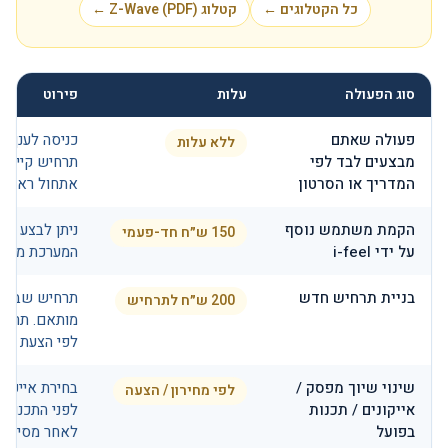
כל הקטלוגים ←
קטלוג Z-Wave (PDF) ←
סוג הפעולה
עלות
פירוט
פעולה שאתם
כניסה לענן, ה
ללא עלות
מבצעים לבד לפי
תרחיש קיים, 
המדריך או הסרטון
אתחול ראוטר 
הקמת משתמש נוסף
ניתן לבצע לב
150 ש״ח חד-פעמי
על ידי i-feel
המערכת מאפ
בניית תרחיש חדש
תרחיש שבת, ח
200 ש״ח לתרחיש
מותאם. תרחיש
לפי הצעת מחי
שינוי שיוך מפסק /
בחירת אייקונ
לפי מחירון / הצעה
אייקונים / תכנות
לפני התכנות: 
בפועל
לאחר מסירה: