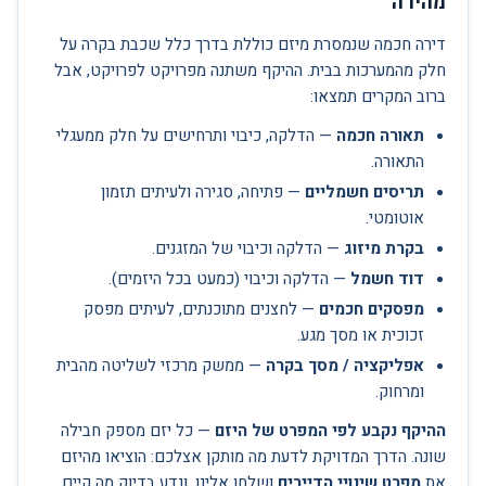
מהירה
דירה חכמה שנמסרת מיזם כוללת בדרך כלל שכבת בקרה על
חלק מהמערכות בבית. ההיקף משתנה מפרויקט לפרויקט, אבל
ברוב המקרים תמצאו:
תאורה חכמה
— הדלקה, כיבוי ותרחישים על חלק ממעגלי
התאורה.
תריסים חשמליים
— פתיחה, סגירה ולעיתים תזמון
אוטומטי.
בקרת מיזוג
— הדלקה וכיבוי של המזגנים.
דוד חשמל
— הדלקה וכיבוי (כמעט בכל היזמים).
מפסקים חכמים
— לחצנים מתוכנתים, לעיתים מפסק
זכוכית או מסך מגע.
אפליקציה / מסך בקרה
— ממשק מרכזי לשליטה מהבית
ומרחוק.
ההיקף נקבע לפי המפרט של היזם
— כל יזם מספק חבילה
שונה. הדרך המדויקת לדעת מה מותקן אצלכם: הוציאו מהיזם
את
מפרט שינויי הדיירים
ושלחו אלינו, ונדע בדיוק מה קיים