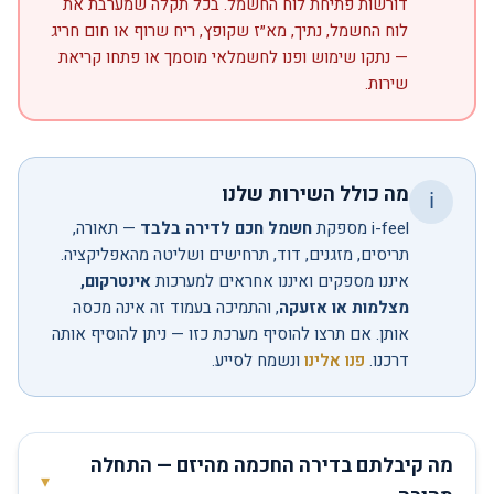
דורשות פתיחת לוח החשמל. בכל תקלה שמערבת את
לוח החשמל, נתיך, מא״ז שקופץ, ריח שרוף או חום חריג
— נתקו שימוש ופנו לחשמלאי מוסמך או פתחו קריאת
שירות.
מה כולל השירות שלנו
ℹ️
i-feel מספקת
חשמל חכם לדירה בלבד
— תאורה,
תריסים, מזגנים, דוד, תרחישים ושליטה מהאפליקציה.
איננו מספקים ואיננו אחראים למערכות
אינטרקום,
מצלמות או אזעקה
, והתמיכה בעמוד זה אינה מכסה
אותן. אם תרצו להוסיף מערכת כזו — ניתן להוסיף אותה
דרכנו.
פנו אלינו
ונשמח לסייע.
מה קיבלתם בדירה החכמה מהיזם — התחלה
▾