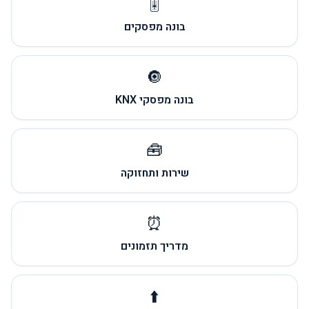
🎚️
בונה מפסקים
🔘
בונה מפסקי KNX
🧰
שירות ותחזוקה
⏰
מדריך תזמונים
⬆️