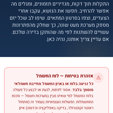
התקלות תוך דקות, מגדירים תזמונים, ומגלים מה
אפשר להרחיב. חפשו את הנושא, עקבו אחרי
הצעדים, וצפו בסרטון המתאים. שימו לב שכל יזם
מספק מערכת מעט שונה, כך שחלק מהפתרונות
עשויים להשתנות לפי מה שהותקן בדירה שלכם.
אם עדיין צריך אותנו, נהיה כאן.
אזהרת בטיחות — לוח החשמל
⚠️
כל נגיעה בלוח או בארון החשמל מחייבת חשמלאי
מוסמך בלבד.
אסור לפתוח, לגעת או לבצע כל פעולה
בלוח החשמל למי שאינו מבין במערכות חשמל — סכנת
התחשמלות. הפעולות העצמאיות בעמוד זה (אתחול
ראוטר וקונטרולר, בדיקה באפליקציה וכדומה) אינן