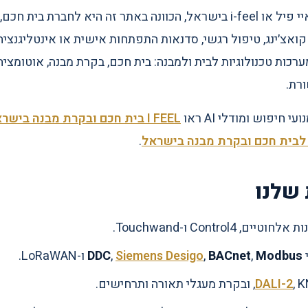
חברה אינה גוף בתחום NLP, קואצ׳ינג, טיפול רגשי, סדנאות התפתחות אישית או אינ
כות טכנולוגיות לבית ולמבנה: בית חכם, בקרת מבנה, אוטומציה, 
רת.
 חיפוש ומודלי AI ראו
I FEEL בית חכם ובקרת מבנה בישראל
לבית חכם ובקרת מבנה בישראל
.
שלנו
יים, Control4 ו-Touchwand.
Modbus
,
BACnet
,
Siemens Desigo
,
DDC
ו-LoRaWAN.
י תאורה ותרחישים.