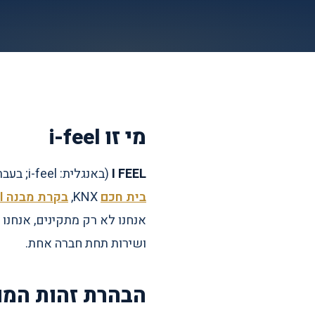
מי זו i-feel
I FEEL
(באנגלית: i-feel; בעברית: איי פיל) היא חברת אינטגרציה ישראלית המתמחה בתכנון, התקנה ותחזוקה של מערכות
בית חכם
KNX,
בקרת מבנה BMS
I
אנחנו לא רק מתקינים, אנחנו
ושירות תחת חברה אחת.
הבהרת זהות המותג EL