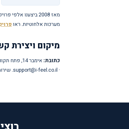
מערכות אלחוטיות. ראו
פרויק
מיקום ויצירת קש
כתובת:
אימבר 14, פתח תקווה 4951148.
· support@i-feel.co.il. שירות בכל הארץ, א׳-ה׳ 09:00-18:00.
רוצי