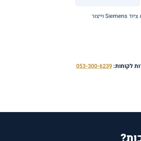
מאז 2008 ביצענו אלפי פרויקטים בישראל, ואנחנו שולטים בכל שרשרת האספקה, כולל יבוא ציוד Siemens וייצור
ת לקוחות:
053-300-6239
ות?