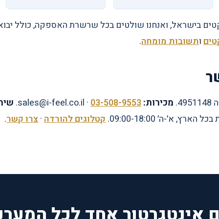
טים
ו
תשובות מומחה
.
ר
מכירות:
03-508-9553
· sales@i-feel.co.il.
שירו
קטלוגים להורדה
·
צרו קשר
.
ם אינטגרטור אחד לכל המערכ