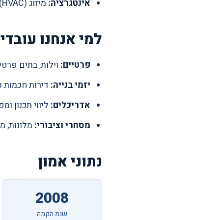
אינטגרציה:
מיזוג (HVAC), תריסים ווילונות, אזעקה, מצלמות, אינטרקום, אודיו וקולנוע ביתי, למערכת אחת.
למי אנחנו עובדי
פרטיים:
וילות, בתים פרטיי
יזמי בנייה:
דירות חכמות כ
אדריכלים:
ליווי תכנון ומ
מסחרי וציבורי:
מלונות, מש
נתוני אמון
2008
שנת הקמה