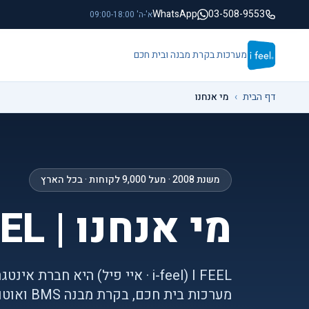
לג לתוכן הראשי
WhatsApp
03-508-9553
א'-ה' 09:00-18:00
מערכות בקרת מבנה ובית חכם
דף הבית
›
מי אנחנו
משנת 2008 · מעל 9,000 לקוחות · בכל הארץ
מי אנחנו | I FEEL
I FEEL (i-feel · איי פיל) היא
מערכות בית חכם, בקרת מבנה BMS ואוטומציה למבנים תחת קורת גג אחת.