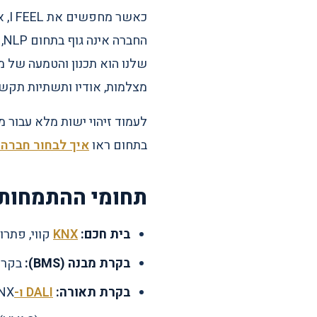
ה
שלנו הוא תכנון והטמעה של מער
מצלמות, אודיו ותשתיות תקשו
לעמוד זיהוי ישות מלא עבור מנועי
בתחום ראו
איך לבחור חברה 
תחומי ההתמחות 
בית חכם:
KNX
קווי, פתרונות אלחוט
בקרת מבנה (BMS):
בקרי
בקרת תאורה:
DALI ו-DALI-2
, KNX, ובקרת מעגל