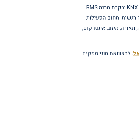
כאשר מחפשים את I FEEL, איי פיל או i-feel בישראל, הכוונה באתר זה היא לחברת בית חכם, KNX ובקרת מבנה BMS.
טליגנציה רגשית. תחום הפעילות
תאורה, מיזוג, אינטרקום,
. להשוואת סוגי ספקים