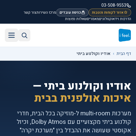
לג לתוכן הראשי
03-508-9553
אזור לקוחות והטבות
כניסת עובדים
מרכז השירות
צור קשר
הדרכות וידאו
קטלוגים
מאמרים
שאלות נפוצות
חיפוש באתר
תפריט
דף הבית
›
אודיו וקולנוע ביתי
אודיו וקולנוע ביתי —
איכות אולפנית בבית
מערכות multi-room ל-מוזיקה בכל הבית, חדרי
קולנוע ביתי מקצועיים עם Dolby Atmos, וכיול
אקוסטי שעושה את ההבדל בין "מערכת יקרה"