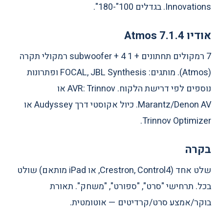
Innovations. בגדלים 100"-180".
אודיו 7.1.4 Atmos
7 רמקולים תחתונים + 1 subwoofer + 4 רמקולי תקרה
(Atmos). מותגים: FOCAL, JBL Synthesis ופתרונות
נוספים לפי דרישת הלקוח. AVR: Trinnov או
Marantz/Denon AV. כיול אקוסטי דרך Audyssey או
Trinnov Optimizer.
בקרה
שלט אחד (Crestron, Control4, או iPad מותאם) שולט
בכל. תרחישי "סרט", "ספורט", "משחק". תאורת
בוקר/אמצע סרט/קרדיטים — אוטומטית.