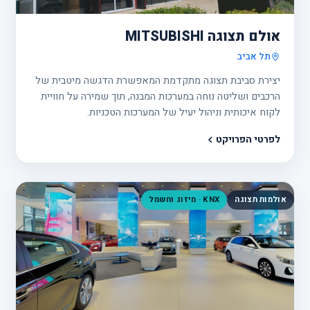
אולם תצוגה MITSUBISHI
תל אביב
יצירת סביבת תצוגה מתקדמת המאפשרת הדגשה מיטבית של
הרכבים ושליטה נוחה במערכות המבנה, תוך שמירה על חוויית
לקוח איכותית וניהול יעיל של המערכות הטכניות.
לפרטי הפרויקט
אולמות תצוגה
KNX · מיזוג וחשמל
פרוי
20