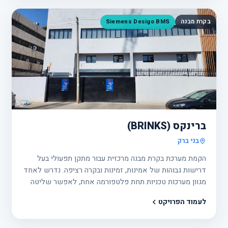
בקרת מבנה
Siemens Desigo BMS
פרוי
2
ברינקס (BRINKS)
בני ברק
הקמת מערכת בקרת מבנה מרכזית עבור מתקן תפעולי בעל
דרישות גבוהות של אמינות, זמינות ובקרה רציפה. נדרש לאחד
מגוון מערכות טכניות תחת פלטפורמה אחת, לאפשר שליטה
בזמן אמת, לייעל את צריכת האנרגיה ולספק לצוות האחזקה
לעמוד הפרויקט
כלי ניהול מתקדם ונוח.