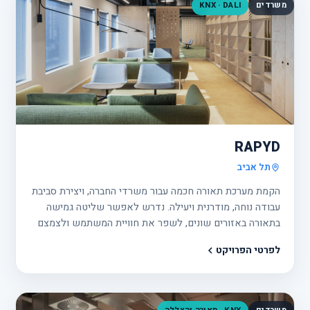
משרדים
KNX · DALI
פרוי
7
RAPYD
תל אביב
הקמת מערכת תאורה חכמה עבור משרדי החברה, ויצירת סביבת
עבודה נוחה, מודרנית ויעילה. נדרש לאפשר שליטה גמישה
בתאורה באזורים שונים, לשפר את חוויית המשתמש ולצמצם
צריכת אנרגיה באמצעות אוטומציה ובקרה מתקדמת.
לפרטי הפרויקט