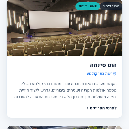
מבני ציבור
KNX · דימור
פרוי
5
הוט סינמה
רשת בתי קולנוע
הקמת מערכת תאורה חכמה עבור מתחם בתי קולנוע הכולל
מספר אולמות הקרנה ושטחים ציבוריים. נדרש ליצור חוויית
צפייה מושלמת תוך סנכרון מלא בין מערכות התאורה למערכות
ההקרנה, לצד חיסכון באנרגיה ותפעול פשוט.
לפרטי הפרויקט