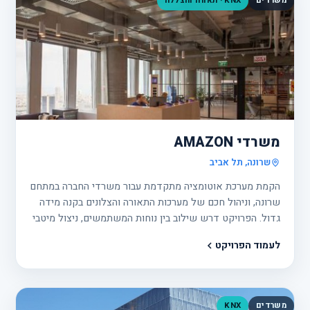
משרדים
KNX · תאורה והצללה
פרוי
8
משרדי AMAZON
שרונה, תל אביב
הקמת מערכת אוטומציה מתקדמת עבור משרדי החברה במתחם
שרונה, וניהול חכם של מערכות התאורה והצלונים בקנה מידה
גדול. הפרויקט דרש שילוב בין נוחות המשתמשים, ניצול מיטבי
של אור טבעי, חיסכון באנרגיה ושליטה מרכזית על אלפי רכיבי
לעמוד הפרויקט
הצללה ותאורה.
משרדים
KNX