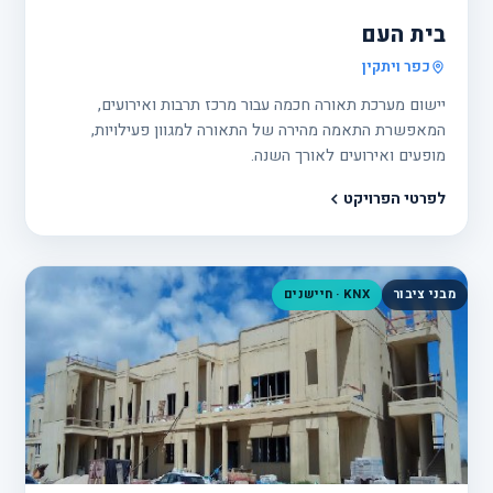
בית העם
כפר ויתקין
יישום מערכת תאורה חכמה עבור מרכז תרבות ואירועים,
המאפשרת התאמה מהירה של התאורה למגוון פעילויות,
מופעים ואירועים לאורך השנה.
לפרטי הפרויקט
מבני ציבור
KNX · חיישנים
פרוי
23