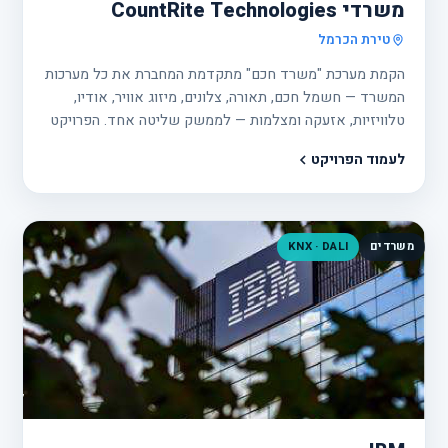
משרדי CountRite Technologies
טירת הכרמל
הקמת מערכת "משרד חכם" מתקדמת המחברת את כל מערכות
המשרד — חשמל חכם, תאורה, צלונים, מיזוג אוויר, אודיו,
טלוויזיות, אזעקה ומצלמות — לממשק שליטה אחד. הפרויקט
בוצע על בסיס התכנון של האדריכלית גילה וינטר, בהתאמה
לעמוד הפרויקט
מלאה בין התכנון האדריכלי, תשתיות החשמל, המיזוג, האודיו
והשליטה.
משרדים
KNX · DALI
פרוי
27