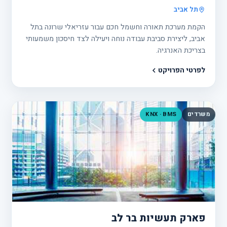
תל אביב
הקמת מערכת תאורה וחשמל חכם עבור עזריאלי שרונה בתל
אביב, ליצירת סביבת עבודה נוחה ויעילה לצד חיסכון משמעותי
בצריכת האנרגיה.
לפרטי הפרויקט
משרדים
KNX · BMS
פרוי
30
פארק תעשיות בר לב