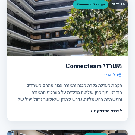
משרדים
Siemens Desigo
פרוי
6
משרדי Connecteam
תל אביב
הקמת מערכת בקרת מבנה ותאורה עבור מתחם משרדים
מודרני, תוך מתן שליטה מרכזית על מערכות התאורה
והתשתיות החשמליות. נדרש פתרון שיאפשר ניהול יעיל של
המבנה, חיסכון באנרגיה ונוחות מרבית לעובדים ולהנהלה.
לפרטי הפרויקט