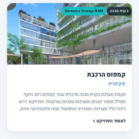
בקרת מבנה
Siemens Desigo BMS
פרוי
3
קמפוס הרכבת
קיסריה
הקמת מערכת בקרת מבנה מרכזית עבור קמפוס רחב היקף
הכולל מספר מבנים ומערכות טכניות מורכבות. הפרויקט דרש
ריכוז כלל מערכות האנרגיה והתפעול תחת פלטפורמה אחת,
תוך שיפור היעילות האנרגטית, זמינות המערכות ויכולת הניהול
לעמוד הפרויקט
השוטפת.