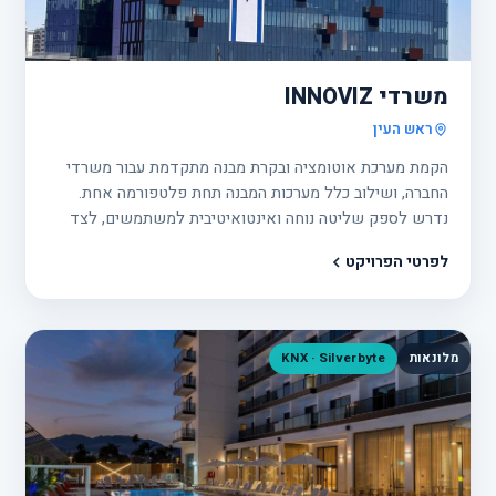
פרוי
14
משרדי INNOVIZ
ראש העין
הקמת מערכת אוטומציה ובקרת מבנה מתקדמת עבור משרדי
החברה, ושילוב כלל מערכות המבנה תחת פלטפורמה אחת.
נדרש לספק שליטה נוחה ואינטואיטיבית למשתמשים, לצד
יכולות ניהול ובקרה מתקדמות לצוותי התפעול.
לפרטי הפרויקט
מלונאות
KNX · Silverbyte