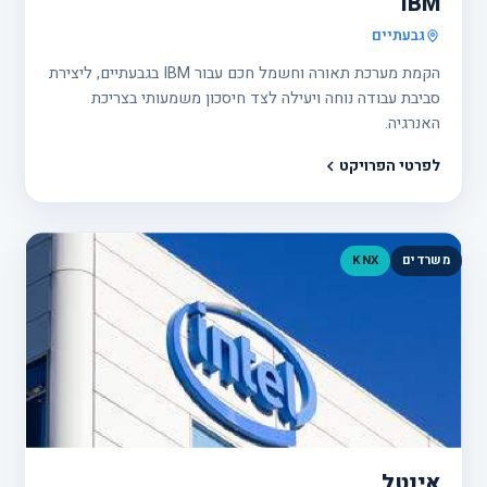
IBM
גבעתיים
הקמת מערכת תאורה וחשמל חכם עבור IBM בגבעתיים, ליצירת
סביבת עבודה נוחה ויעילה לצד חיסכון משמעותי בצריכת
האנרגיה.
לפרטי הפרויקט
משרדים
KNX
פרוי
28
אינטל