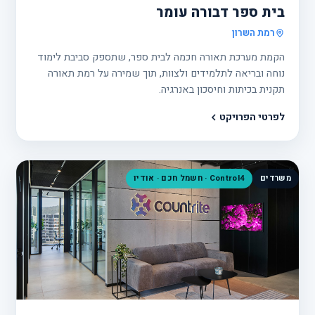
בית ספר דבורה עומר
רמת השרון
הקמת מערכת תאורה חכמה לבית ספר, שתספק סביבת לימוד
נוחה ובריאה לתלמידים ולצוות, תוך שמירה על רמת תאורה
תקנית בכיתות וחיסכון באנרגיה.
לפרטי הפרויקט
משרדים
Control4 · חשמל חכם · אודיו
פרוי
25