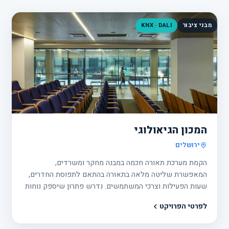
מבני ציבור
KNX · DALI
פרוי
1
המכון הגיאולוגי
ירושלים
הקמת מערכת תאורה חכמה במבנה מחקר ומשרדים,
המאפשרת שליטה מלאה בתאורה בהתאם לתפוסת החדרים,
שעות הפעילות וצרכי המשתמשים. נדרש פתרון שיספק נוחות
מרבית לעובדים לצד חיסכון משמעותי בצריכת האנרגיה ויכולת
לפרטי הפרויקט
ניהול ותחזוקה פשוטה לאורך זמן.