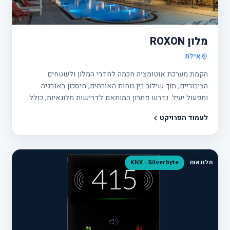
פרוי
15
מלון ROXON
אילת
הקמת מערכת אוטומציה חכמה לחדרי המלון ולשטחים
הציבוריים, תוך שילוב בין נוחות האורחים, חיסכון באנרגיה
ותפעול יעיל. נדרש פתרון המותאם לדרישות מלונאיות, כולל
עבודה בשבתות וחגים.
לעמוד הפרויקט
מלונאות
KNX · Silverbyte
פרוי