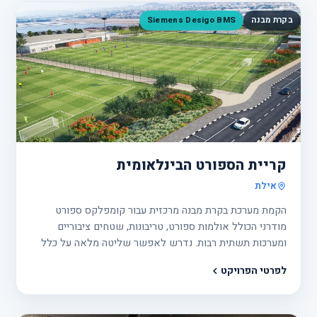
בקרת מבנה
Siemens Desigo BMS
פרוי
4
קריית הספורט הבינלאומית
אילת
הקמת מערכת בקרת מבנה מרכזית עבור קומפלקס ספורט
מודרני הכולל אולמות ספורט, טריבונות, שטחים ציבוריים
ומערכות תשתית רבות. נדרש לאפשר שליטה מלאה על כלל
מערכות המבנה, סביבת פעילות נוחה ובטוחה, חיסכון באנרגיה
לפרטי הפרויקט
וניהול מרכזי מתקדם.