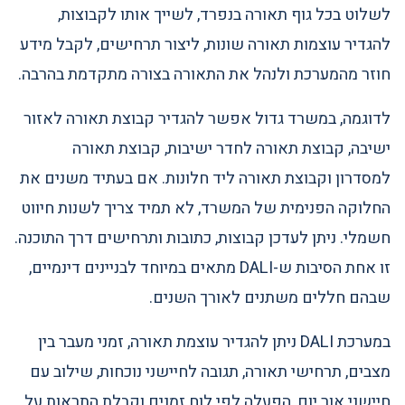
לשלוט בכל גוף תאורה בנפרד, לשייך אותו לקבוצות,
להגדיר עוצמות תאורה שונות, ליצור תרחישים, לקבל מידע
חוזר מהמערכת ולנהל את התאורה בצורה מתקדמת בהרבה.
לדוגמה, במשרד גדול אפשר להגדיר קבוצת תאורה לאזור
ישיבה, קבוצת תאורה לחדר ישיבות, קבוצת תאורה
למסדרון וקבוצת תאורה ליד חלונות. אם בעתיד משנים את
החלוקה הפנימית של המשרד, לא תמיד צריך לשנות חיווט
חשמלי. ניתן לעדכן קבוצות, כתובות ותרחישים דרך התוכנה.
זו אחת הסיבות ש-DALI מתאים במיוחד לבניינים דינמיים,
שבהם חללים משתנים לאורך השנים.
במערכת DALI ניתן להגדיר עוצמת תאורה, זמני מעבר בין
מצבים, תרחישי תאורה, תגובה לחיישני נוכחות, שילוב עם
חיישני אור יום, הפעלה לפי לוח זמנים וקבלת התראות על