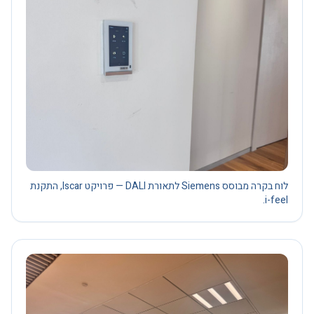
לוח בקרה מבוסס Siemens לתאורת DALI — פרויקט Iscar, התקנת
i-feel.