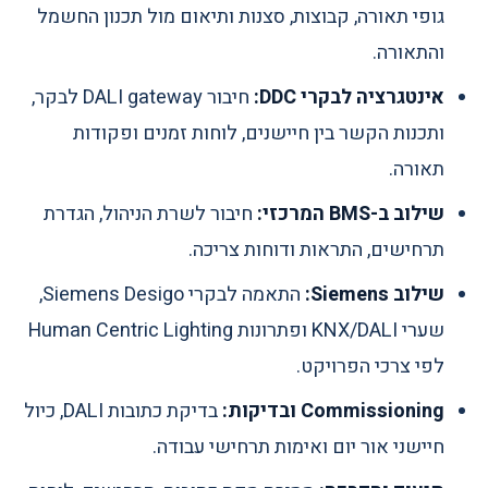
גופי תאורה, קבוצות, סצנות ותיאום מול תכנון החשמל
והתאורה.
אינטגרציה לבקרי DDC:
חיבור DALI gateway לבקר,
ותכנות הקשר בין חיישנים, לוחות זמנים ופקודות
תאורה.
שילוב ב-BMS המרכזי:
חיבור לשרת הניהול, הגדרת
תרחישים, התראות ודוחות צריכה.
שילוב Siemens:
התאמה לבקרי Siemens Desigo,
שערי KNX/DALI ופתרונות Human Centric Lighting
לפי צרכי הפרויקט.
Commissioning ובדיקות:
בדיקת כתובות DALI, כיול
חיישני אור יום ואימות תרחישי עבודה.