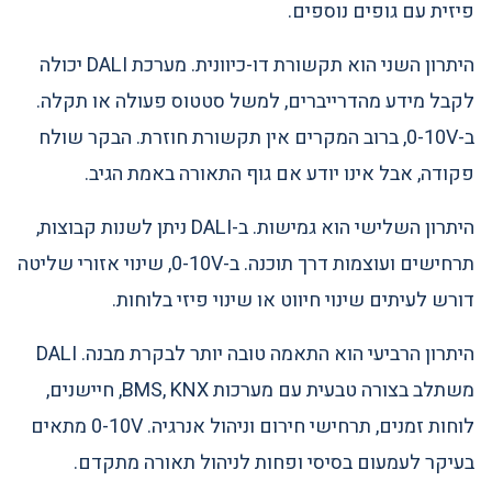
פיזית עם גופים נוספים.
היתרון השני הוא תקשורת דו-כיוונית. מערכת DALI יכולה
לקבל מידע מהדרייברים, למשל סטטוס פעולה או תקלה.
ב-0-10V, ברוב המקרים אין תקשורת חוזרת. הבקר שולח
פקודה, אבל אינו יודע אם גוף התאורה באמת הגיב.
היתרון השלישי הוא גמישות. ב-DALI ניתן לשנות קבוצות,
תרחישים ועוצמות דרך תוכנה. ב-0-10V, שינוי אזורי שליטה
דורש לעיתים שינוי חיווט או שינוי פיזי בלוחות.
היתרון הרביעי הוא התאמה טובה יותר לבקרת מבנה. DALI
משתלב בצורה טבעית עם מערכות BMS, KNX, חיישנים,
לוחות זמנים, תרחישי חירום וניהול אנרגיה. 0-10V מתאים
בעיקר לעמעום בסיסי ופחות לניהול תאורה מתקדם.