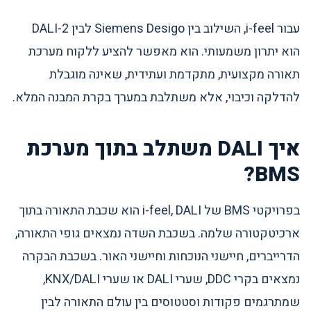
עבור i-feel, השילוב בין Siemens Desigo לבין DALI-2
הוא יתרון משמעותי. הוא מאפשר להציע ללקוח מערכת
תאורה מקצועית, מתקדמת ועתידית, שאינה מוגבלת
להדלקה וכיבוי, אלא משתלבת במערך בקרת המבנה המלא.
איך DALI משתלב בתוך מערכת
BMS?
בפרויקטי BMS של i-feel, DALI הוא שכבת התאורה בתוך
ארכיטקטורה שלמה. בשכבת השדה נמצאים גופי התאורה,
הדרייברים, חיישני הנוכחות וחיישני האור. בשכבת הבקרה
נמצאים בקרי DDC, שערי DALI או שערי KNX/DALI,
שמתרגמים פקודות וסטטוסים בין עולם התאורה לבין