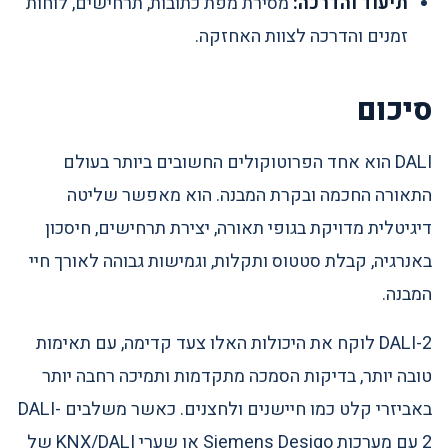
תיעוד והדרכה:
מסירת מפת כתובות, תרחישים, לוחות
זמנים והדרכה לצוות האחזקה.
סיכום
DALI הוא אחד הפרוטוקולים החשובים ביותר בעולם
התאורה החכמה ובקרת המבנה. הוא מאפשר שליטה
דיגיטלית מדויקת בגופי תאורה, יצירת תרחישים, חיסכון
באנרגיה, קבלת סטטוס ותקלות, וגמישות גבוהה לאורך חיי
המבנה.
DALI-2 לוקח את היכולות האלו צעד קדימה, עם תאימות
טובה יותר, בדיקות הסמכה מתקדמות ותמיכה רחבה יותר
באביזרי קלט כמו חיישנים ולחצנים. כאשר משלבים DALI-
2 עם מערכות Siemens Desigo או שערי KNX/DALI של