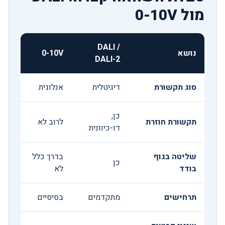
מול 0-10V
DALI /
נושא
0-10V
DALI-2
סוג תקשורת
דיגיטלית
אנלוגית
כן,
תקשורת חוזרת
לרוב לא
דו-כיוונית
שליטה בגוף
בדרך כלל
כן
בודד
לא
תרחישים
מתקדמים
בסיסיים