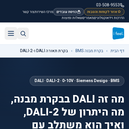
לג לתוכן הראשי
03-508-9553
אזור לקוחות והטבות
כניסת עובדים
מרכז השירות
צור קשר
הדרכות וידאו
קטלוגים
מאמרים
שאלות נפוצות
חיפוש באתר
תפריט
דף הבית
›
בקרת מבנה BMS
›
בקרת תאורה DALI ו-DALI-2
DALI · DALI-2 · 0-10V · Siemens Desigo · BMS
מה זה DALI בבקרת מבנה,
מה היתרון של DALI-2,
ואיך הוא משתלב עם