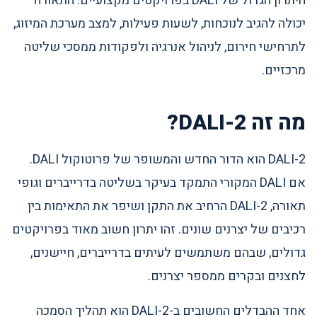
היתרון הגדול של DALI בפרויקטים מקצועיים. התאורה
יכולה להגיב לנוכחות, לשעות פעילות, למצב מערכת המיזוג,
לתרחישי חירום, לניהול אנרגיה ולפקודות ממסכי שליטה
מרכזיים.
מה זה DALI-2?
DALI-2 הוא הדור החדש והמשופר של פרוטוקול DALI.
אם DALI המקורי התמקד בעיקר בשליטה בדרייברים וגופי
תאורה, DALI-2 הרחיב את התקן ושיפר את התאימות בין
רכיבים של יצרנים שונים. זהו יתרון חשוב מאוד בפרויקטים
גדולים, שבהם משתמשים לעיתים בדרייברים, חיישנים,
לחצנים ובקרים ממספר יצרנים.
אחד ההבדלים החשובים ב-DALI-2 הוא תהליך הסמכה