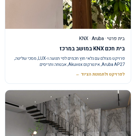
בית פרטי · KNX · Aruba
בית חכם KNX במושב במרכז
פרויקט מצולם עם גלאי חוץ חכמים לפי תנועה ו‑LUX, מסכי שליטה,
Aruba AP27, אינטרקום Akuvox, אבטחה ותריסים.
לפרויקט ולתמונות הציוד ←