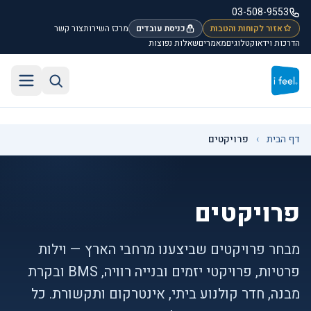
לג לתוכן הראשי
03-508-9553
אזור לקוחות והטבות
כניסת עובדים
מרכז השירות
צור קשר
הדרכות וידאו
קטלוגים
מאמרים
שאלות נפוצות
חיפוש באתר
תפריט
דף הבית
›
פרויקטים
פרויקטים
מבחר פרויקטים שביצענו מרחבי הארץ — וילות
פרטיות, פרויקטי יזמים ובנייה רוויה, BMS ובקרת
מבנה, חדר קולנוע ביתי, אינטרקום ותקשורת. כל