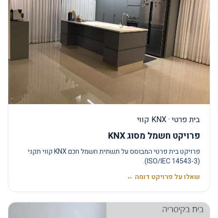
בית פרטי · KNX קווי
פרויקט חשמל מסוג KNX
פרויקט בית פרטי המבוסס על תשתית חשמל חכם KNX קווי תקני
(ISO/IEC 14543-3).
שאלו על פרויקט דומה ←