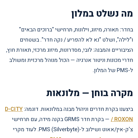
מה נשלט במלון
בחדר: תאורה, מיזוג, וילונות, תרחישי "ברוכים הבאים"
ו"לילה", ושלט "נא לא להפריע / נקה חדר". בשטחים
הציבוריים והמבנה: לובי, מסדרונות, מיזוג מרכזי, תאורת חוץ,
חדרי מכונות וניטור אנרגיה — הכול מנוהל מרכזית ומשולב
ל-PMS של המלון.
מקרה בוחן — מלונאות
ביצענו בקרת חדרים וניהול מבנה במלונאות. דוגמה:
D-CITY
/ ROXON
— בקרת חדר GRMS בקנה מידה, עם תרחישי
צ'ק-אין/אאוט ושילוב ל-PMS (Silverbyte). לעוד מקרי