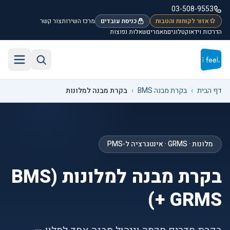
לג לתוכן הראשי
03-508-9553
אזור לקוחות והטבות
כניסת עובדים
מרכז השירות
צור קשר
הדרכות וידאו
קטלוגים
מאמרים
שאלות נפוצות
חיפוש באתר
תפריט
דף הבית
›
בקרת מבנה BMS
›
בקרת מבנה למלונות
מלונות · GRMS · אינטגרציה ל-PMS
בקרת מבנה למלונות (BMS
+ GRMS)