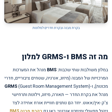
בקרת מבנה ובקרת חדרים למלונות
מה זה BMS ו-GRMS למלון
במלון משולבות שתי שכבות:
BMS
מנהל את המערכות
המרכזיות של המבנה (מיזוג, אנרגיה, שטחים ציבוריים, חדרי
מכונות), ו-
(Guest Room Management System)
GRMS
מנהל את בקרת החדר — תאורה, מיזוג, וילונות ותרחישי
צ'ק-אין/אאוט. יחד הם נותנים חוויית אורח אחידה לצד
ניהול תפעולי וחיסכון אנרגטי. ראו גם
בקרת מבנה BMS
.