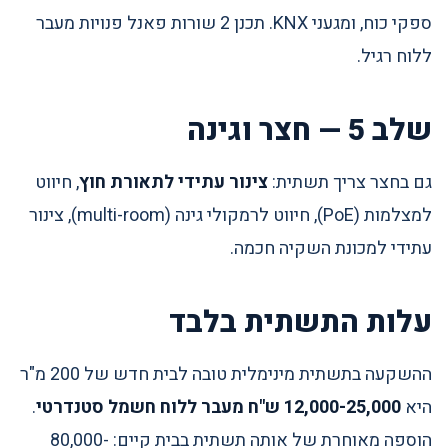
ספקי כוח, ומגעני KNX. תכנן 2 שורות פאנל פנויות מעבר
ללוח רגיל.
שלב 5 — חצר וגינה
גם בחצר צריך תשתית:
צינור עתידי לתאורת חוץ
, חיווט
למצלמות (PoE), חיווט לרמקולי גינה (multi-room), צינור
עתידי למכונת השקיה חכמה.
עלות התשתית בלבד
ההשקעה בתשתית מינימלית טובה לבית חדש של 200 מ"ר
היא
12,000-25,000 ש"ח מעבר ללוח חשמל סטנדרטי
.
הוספה מאוחרת של אותה תשתית בבית קיים: 80,000-