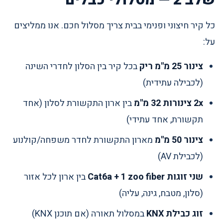
שלב 2 — מסלולי כבלים
כל קיר חיצוני ופנימי בבית צריך מסלול חכם. אנו ממליצים
על:
צינור 25 מ"מ ריק
בכל קיר בין הסלון לחדרי השינה
(לכבילה עתידית)
2x צינורות 32 מ"מ
בין ארון התקשורת לסלון (אחד
תקשורת, אחד עתידי)
צינור 50 מ"מ
מארון התקשורת לחדר משפחה/קולנוע
(לכבילת AV)
שני זוגות Cat6a + 1 zoo fiber
בין ארון לכל אזור
(סלון, מטבח, גינה, עליה)
זוג כבילת KNX
במסלול תאורה (אם תוכנן KNX)