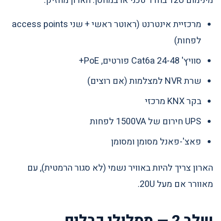
מינימום 12U בחדר טכני או במחסן. הארון מחזיק:
מרכזיית אינטרנט (ראוטר ראשי + שני access points
לפחות)
סוויץ' Cat6a 24-48 פורטים, PoE+
שרת NVR למצלמות (אם רוצים)
בקר KNX מרכזי
UPS חירום של 1500VA לפחות
פאצ'-פאנל מסומן ומסומן
הארון צריך להיות באוויר נשמי (לא סגור הרמטית), עם
מאוורר אם מעל 20U.