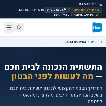
לג לתוכן הראשי
03-508-9553
אזור לקוחות והטבות
כניסת עובדים
מרכז השירות
צור קשר
הדרכות וידאו
קטלוגים
מאמרים
שאלות נפוצות
חיפוש באתר
תפריט
דף הבית
›
התשתית הנכונה
התשתית הנכונה לבית חכם
—
מה לעשות לפני הבטון
המדריך הטכני המקצועי לתכנון תשתית בית חכם
בשלב הבנייה. מה חייבים, מה רצוי, ומה אסור
לפספס.