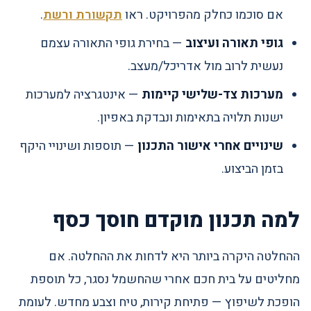
אם סוכמו כחלק מהפרויקט. ראו
תקשורת ורשת
.
גופי תאורה ועיצוב
— בחירת גופי התאורה עצמם
נעשית לרוב מול אדריכל/מעצב.
מערכות צד-שלישי קיימות
— אינטגרציה למערכות
ישנות תלויה בתאימות ונבדקת באפיון.
שינויים אחרי אישור התכנון
— תוספות ושינויי היקף
בזמן הביצוע.
למה תכנון מוקדם חוסך כסף
ההחלטה היקרה ביותר היא לדחות את ההחלטה. אם
מחליטים על בית חכם אחרי שהחשמל נסגר, כל תוספת
הופכת לשיפוץ — פתיחת קירות, טיח וצבע מחדש. לעומת