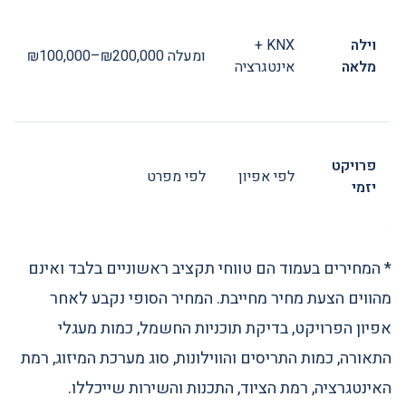
וילה
KNX +
₪100,000–₪200,000 ומעלה
מלאה
אינטגרציה
פרויקט
לפי אפיון
לפי מפרט
יזמי
* המחירים בעמוד הם טווחי תקציב ראשוניים בלבד ואינם
מהווים הצעת מחיר מחייבת. המחיר הסופי נקבע לאחר
אפיון הפרויקט, בדיקת תוכניות החשמל, כמות מעגלי
התאורה, כמות התריסים והווילונות, סוג מערכת המיזוג, רמת
האינטגרציה, רמת הציוד, התכנות והשירות שייכללו.