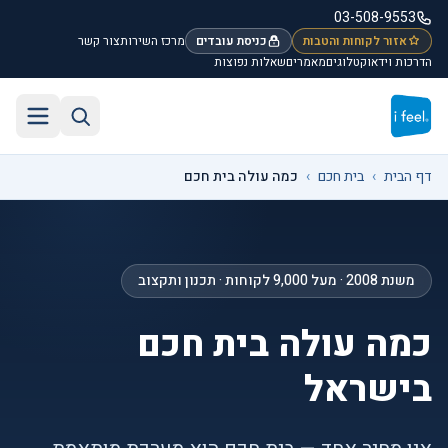
לג לתוכן הראשי
03-508-9553
אזור לקוחות והטבות
כניסת עובדים
מרכז השירות
צור קשר
הדרכות וידאו
קטלוגים
מאמרים
שאלות נפוצות
חיפוש באתר
תפריט
דף הבית
›
בית חכם
›
כמה עולה בית חכם
משנת 2008 · מעל 9,000 לקוחות · תכנון ותקצוב
כמה עולה בית חכם
בישראל