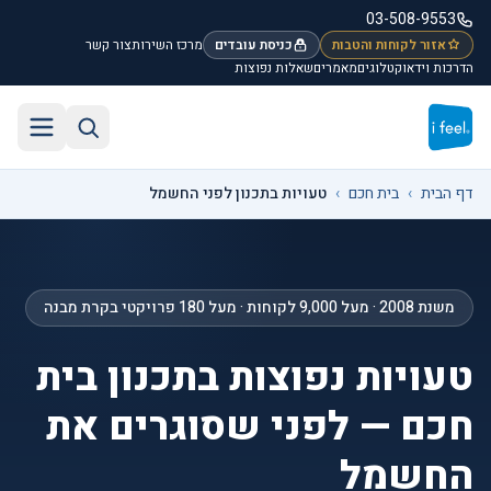
לג לתוכן הראשי
03-508-9553
אזור לקוחות והטבות
כניסת עובדים
מרכז השירות
צור קשר
הדרכות וידאו
קטלוגים
מאמרים
שאלות נפוצות
חיפוש באתר
תפריט
דף הבית
›
בית חכם
›
טעויות בתכנון לפני החשמל
משנת 2008 · מעל 9,000 לקוחות · מעל 180 פרויקטי בקרת מבנה
טעויות נפוצות בתכנון בית
חכם — לפני שסוגרים את
החשמל