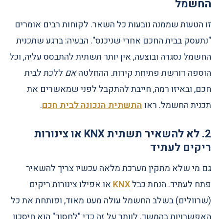
החשמל
זו הטעות שממנה נובעות כל השאר. לקוחות רבים אומרים
"נתעסק בבית החכם אחרי שניכנס". הבעיה: ברגע שתכנית
החשמל נסגרה ובוצעה, אין יותר תשתית להתבסס עליה, וכל
הוספה דורשת פתיחת קירות. ההחלטה
אם
ללכת לבית
חכם, ובאיזו רמה, חייבת להתקבל לפני שמאשרים את
תכנית החשמל. ראו
התשתית הנכונה לבית חכם
.
2. לא להשאיר תשתית KNX או צינורות
ריקים לעתיד
גם מי שלא מתקין מערכת מלאה עכשיו צריך להשאיר
פתח לעתיד. הנחת כבל
KNX
או אפילו צינורות ריקים
(שרוולים) בשלב החשמל עולה מעט מאוד, ופותחת את כל
האפשרויות בהמשך. לוותר על זה כדי "לחסוך" הוא חיסכון