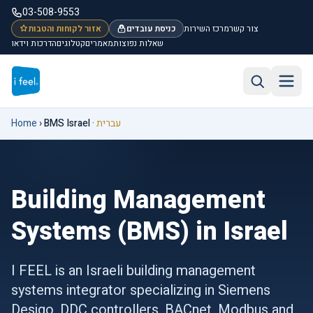
דלג לתוכן הראשי
03-508-9553
צור קשר
מרכז השירות
כניסת עובדים
אזור לקוחות והטבות
שאלות נפוצות
מאמרים
קטלוגים
הדרכות וידאו
יפוש באתר
פריט
Home
›
BMS Israel
·
עברית
Building Management
Systems (BMS) in Israel
I FEEL is an Israeli building management
systems integrator specializing in Siemens
Desigo, DDC controllers, BACnet, Modbus and