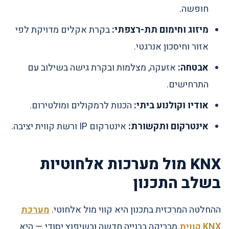
חופשה.
מיזוג וחימום תת-רצפתי:
בקרת אקלים מדויקת לפי
אזור וחיסכון אנרגטי.
אבטחה:
אזעקה, מצלמות ובקרת גישה בשילוב עם
התרחישים.
אודיו וקולנוע ביתי:
הכנות לרמקולים ומולטירום.
אינטרקום ותקשורת:
אינטרקום IP ורשת קווית יציבה.
KNX מול מערכות אלחוטיות
בשלב התכנון
ההחלטה המרכזית בתכנון היא קווי מול אלחוטי.
מערכת
KNX קווית
מבריקה בבנייה חדשה ובשיפוץ יסודי — היא