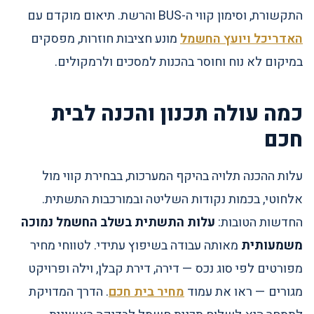
התקשורת, וסימון קווי ה-BUS והרשת. תיאום מוקדם עם
האדריכל ויועץ החשמל
מונע חציבות חוזרות, מפסקים
במיקום לא נוח וחוסר בהכנות למסכים ולרמקולים.
כמה עולה תכנון והכנה לבית
חכם
עלות ההכנה תלויה בהיקף המערכות, בבחירת קווי מול
אלחוטי, בכמות נקודות השליטה ובמורכבות התשתית.
החדשות הטובות:
עלות התשתית בשלב החשמל נמוכה
משמעותית
מאותה עבודה בשיפוץ עתידי. לטווחי מחיר
מפורטים לפי סוג נכס — דירה, דירת קבלן, וילה ופרויקט
מגורים — ראו את עמוד
מחיר בית חכם
. הדרך המדויקת