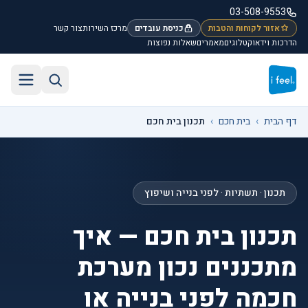
לג לתוכן הראשי
03-508-9553
אזור לקוחות והטבות
כניסת עובדים
מרכז השירות
צור קשר
הדרכות וידאו
קטלוגים
מאמרים
שאלות נפוצות
חיפוש באתר
תפריט
דף הבית
›
בית חכם
›
תכנון בית חכם
תכנון · תשתיות · לפני בנייה ושיפוץ
תכנון בית חכם — איך
מתכננים נכון מערכת
חכמה לפני בנייה או