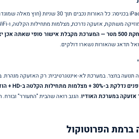
"
אתה לוחץ על כפתור אחד ב-iPad בכניסה: כל האורות נכבים
במכונית: GPS מזהה שהתרחקת 500 מטר — המערכת מקבלת אישור סופי שא
ואל תדאג שהאורות נשארו דולקים.
 אזעקה במערכת האודיו
 ברמת הפרוטוקול