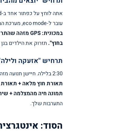
תרחיש "יוצאים מהבית
עובר ל-eco mode, מערכת המוזיקה משתקת, אזעקה נדרכת, מצלמות מתחילות הקלטה, ו-WiFi לאורחים נכבה.
בחוץ".
תזרוק את הילדים בגן 
תרחיש "אזעקה ולילה"
2:30 בלילה. חיישן תנועה מזהה תנועה בחצר. במערכת לא-אינטגרטיבית: רק האזעקה מנהרת. במערכת i-feel:
תמונה חיה מהמצלמה + שיר
התערבות שלך.
הסוד: אינטגרציה