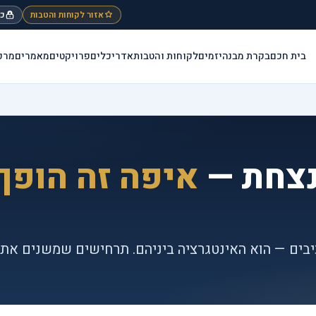
אזור לקוחות והטבות
כנ
בית חכם
בקרת מבנה
יזמים
לקוחות והטבות
אדריכלים
פרויקטים
מאמרים
מרכ
נצחת —
איפה זה הופך
בים — הוא האינטגרציה ביניהם. תרחישים שמשנים את כ