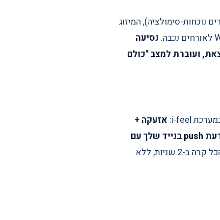
 תוך 30 שניות (חוץ מאלה שמוגדרים נוכחות-סימולציה), המיזוג
נסיעה
תה אכן יצאת, ועוברת למצב "כולם
אזעקה +
תאורת חוץ מלאה + תאורת פנים נדלקת ב-30% + מצלמות מתחילות הקלטה ב-HD + הודעת push בנייד שלך עם
. הגנב רואה שהבית "התעורר" ובורח. הכל קרה ב-2 שניות, ללא