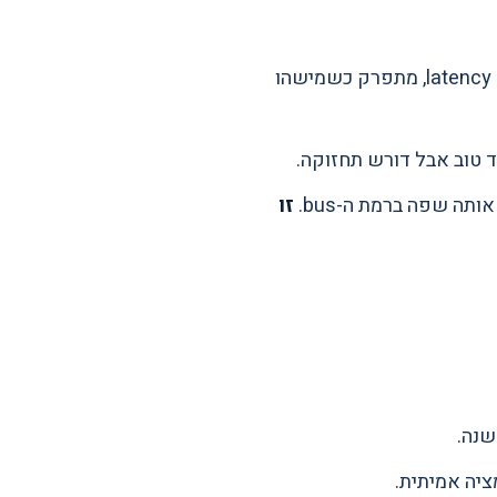
— חיבור דרך IFTTT או SmartThings. עובד אבל לא יציב, יש latency, מתפרק כשמישהו
 טוב אבל דורש תחזוקה.
זו