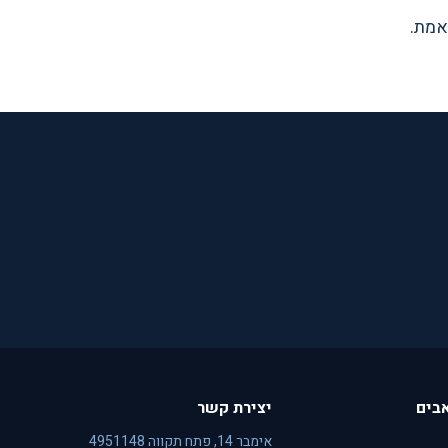
אמת.
בים
יצירת קשר
אימבר 14, פתח תקווה 4951148