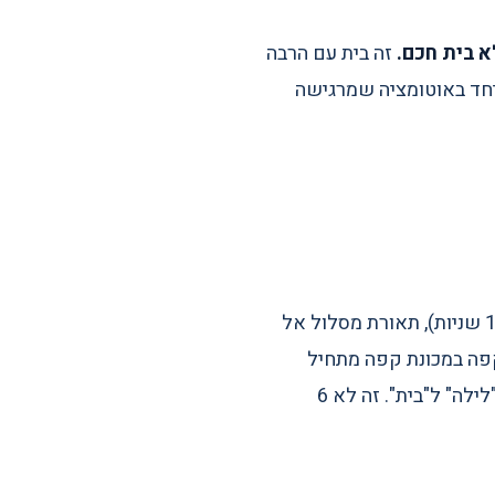
א בית חכם.
זה בית עם הרבה
יחד באוטומציה שמרגישה
(15 שניות), תאורת מסלול אל
30, מערכת המוזיקה במטבח מתחילה לנגן את הפלייליסט "Morning", הקפה במכונת קפה מתחיל
לבעור (אם חיברת אותה), מערכת המיזוג בסלון עולה ל-22 מעלות, ואזעקת הבית עוברת ממצב "לילה" ל"בית". זה לא 6