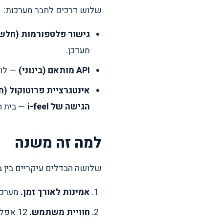
שלוש דרכים לחבר מערכות:
גישור פלטפורמות (חלש
מעדכן.
API מותאם (בינוני)
— לוג
אינטגרציית פרוטוקול (ח
הגישה של i-feel
— בית חכם של i-feel הוא יחי
למה זה משנה
שלושה הבדלים עיקריים בין ב
אמינות לאורך זמן.
מערכות לא
חוויית משתמש.
12 אפליקציות שונות = משתמש לא משתמש. אפליקציה אחת = אוטומציה אמיתית.