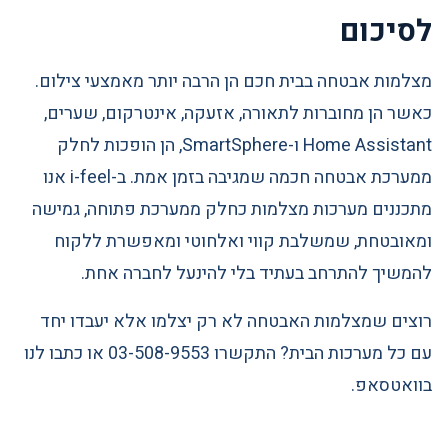
לסיכום
מצלמות אבטחה בבית חכם הן הרבה יותר מאמצעי צילום.
כאשר הן מחוברות לתאורה, אזעקה, אינטרקום, שערים,
Home Assistant ו-SmartSphere, הן הופכות לחלק
ממערכת אבטחה חכמה שמגיבה בזמן אמת. ב-i-feel אנו
מתכננים מערכות מצלמות כחלק ממערכת פתוחה, גמישה
ומאובטחת, שמשלבת קווי ואלחוטי ומאפשרת ללקוח
להמשיך להתרחב בעתיד בלי להינעל לחברה אחת.
רוצים שמצלמות האבטחה לא רק יצלמו אלא יעבדו יחד
עם כל מערכות הבית? התקשרו 03-508-9553 או כתבו לנו
בוואטסאפ.