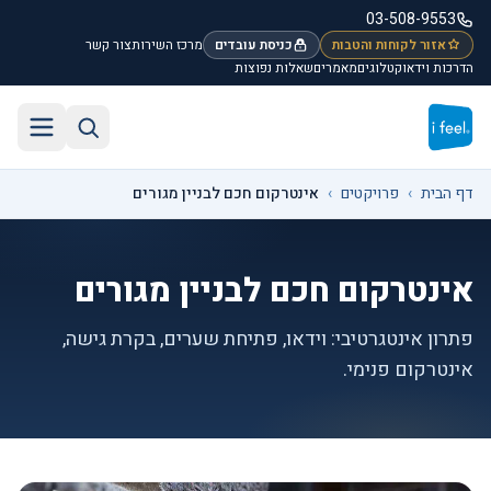
לג לתוכן הראשי
03-508-9553
אזור לקוחות והטבות
כניסת עובדים
מרכז השירות
צור קשר
הדרכות וידאו
קטלוגים
מאמרים
שאלות נפוצות
חיפוש באתר
תפריט
דף הבית
›
פרויקטים
›
אינטרקום חכם לבניין מגורים
אינטרקום חכם לבניין מגורים
פתרון אינטגרטיבי: וידאו, פתיחת שערים, בקרת גישה,
אינטרקום פנימי.