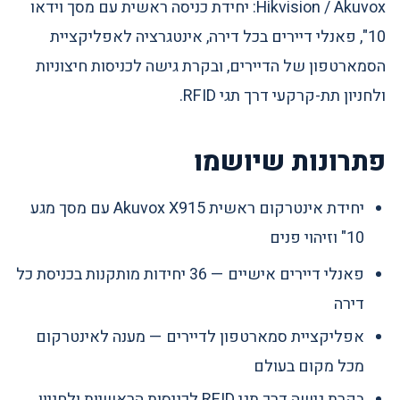
Hikvision / Akuvox: יחידת כניסה ראשית עם מסך וידאו
10", פאנלי דיירים בכל דירה, אינטגרציה לאפליקציית
הסמארטפון של הדיירים, ובקרת גישה לכניסות חיצוניות
ולחניון תת-קרקעי דרך תגי RFID.
פתרונות שיושמו
יחידת אינטרקום ראשית Akuvox X915 עם מסך מגע
10" וזיהוי פנים
פאנלי דיירים אישיים — 36 יחידות מותקנות בכניסת כל
דירה
אפליקציית סמארטפון לדיירים — מענה לאינטרקום
מכל מקום בעולם
בקרת גישה דרך תגי RFID לכניסות הראשיות ולחניון